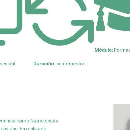
Módulo:
Formaci
esencial
Duración
: cuatrimestral
eriencia como Nutricionista
rdavidas, ha realizado